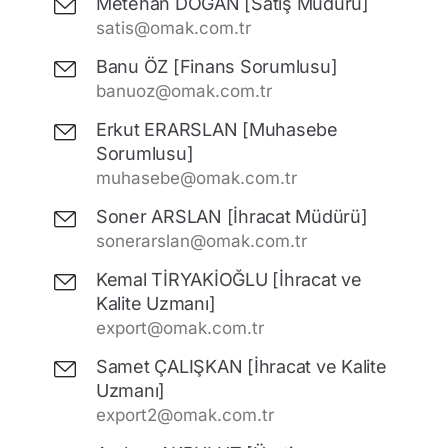
Metehan DOĞAN [Satış Müdürü]
satis@omak.com.tr
Banu ÖZ [Finans Sorumlusu]
banuoz@omak.com.tr
Erkut ERARSLAN [Muhasebe
Sorumlusu]
muhasebe@omak.com.tr
Soner ARSLAN [İhracat Müdürü]
sonerarslan@omak.com.tr
Kemal TİRYAKİOĞLU [İhracat ve
Kalite Uzmanı]
export@omak.com.tr
Samet ÇALIŞKAN [İhracat ve Kalite
Uzmanı]
export2@omak.com.tr