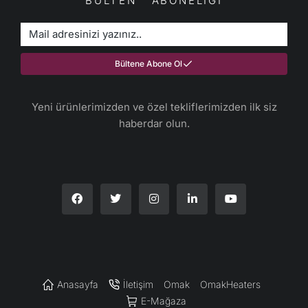
BÜLTEN ABONELİĞİ
Bültene Abone Ol
Yeni ürünlerimizden ve özel tekliflerimizden ilk siz
haberdar olun.​
Anasayfa
İletişim
Omak
OmakHeaters
E-Mağaza