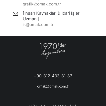
grafik@omak.com.tr
[İnsan Kaynakları & İdari İşler
Uzmanı]
ik@omak.com.tr
+90-312-433-31-33
omak@omak.com.tr