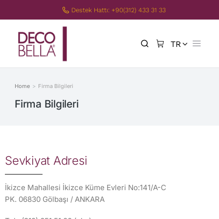
Destek Hattı: +90(312) 433 31 33
TR
EN
Home
Firma Bilgileri
You are here:
Firma Bilgileri
Sevkiyat Adresi
İkizce Mahallesi İkizce Küme Evleri No:141/A-C
PK. 06830 Gölbaşı / ANKARA