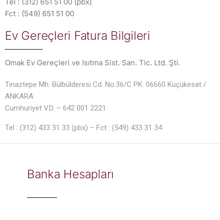
Tel : (312) 651 51 00 (pbx)
Fct : (549) 651 51 00
Ev Gereçleri Fatura Bilgileri
Omak Ev Gereçleri ve Isıtma Sist. San. Tic. Ltd. Şti.
Tınaztepe Mh. Bülbülderesi Cd. No:36/C PK. 06660 Küçükesat /
ANKARA
Cumhuriyet V.D. – 642 001 2221
Tel : (312) 433 31 33 (pbx) – Fct : (549) 433 31 34
Banka Hesapları