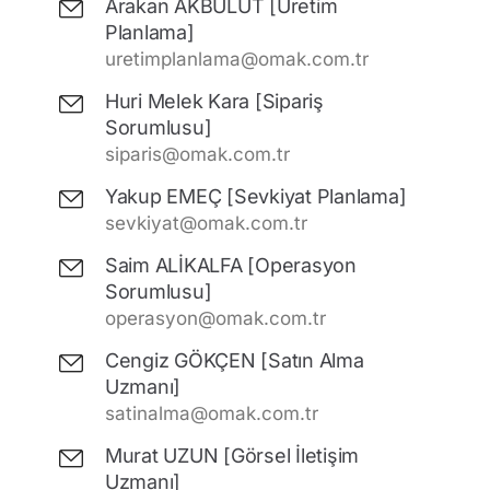
Arakan AKBULUT [Üretim
Planlama]
uretimplanlama@omak.com.tr
Huri Melek Kara [Sipariş
Sorumlusu]
siparis@omak.com.tr
Yakup EMEÇ [Sevkiyat Planlama]
sevkiyat@omak.com.tr
Saim ALİKALFA [Operasyon
Sorumlusu]
operasyon@omak.com.tr
Cengiz GÖKÇEN [Satın Alma
Uzmanı]
satinalma@omak.com.tr
Murat UZUN [Görsel İletişim
Uzmanı]