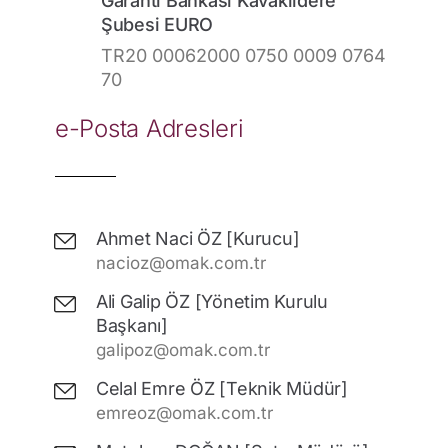
Garanti Bankası Kavaklıdere
Şubesi EURO
TR20 00062000 0750 0009 0764
70
e-Posta Adresleri
Ahmet Naci ÖZ [Kurucu]
nacioz@omak.com.tr
Ali Galip ÖZ [Yönetim Kurulu
Başkanı]
galipoz@omak.com.tr
Celal Emre ÖZ [Teknik Müdür]
emreoz@omak.com.tr