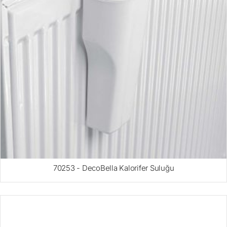
70253 - DecoBella Kalorifer Suluğu