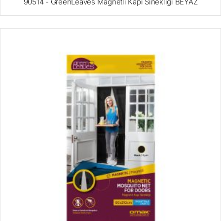
90514 - GreenLeaves Magnetli Kapı Sinekliği BEYAZ