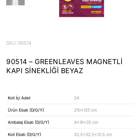
SKU: 90514
90514 – GREENLEAVES MAGNETLI
KAPI SINEKLIĞI BEYAZ
Koli İçi Adet
24
Ürün Ebatı (D/G/Y)
210×120 cm
Ambalaj Ebatı (D/G/Y)
4x19x35 cm
Koli Ebatı (D/G/Y)
32,5×32,5×31,5 cm