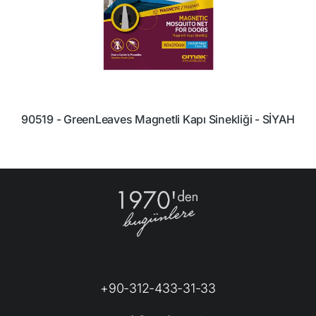
90519 - GreenLeaves Magnetli Kapı Sinekliği - SİYAH
7
+90-312-433-31-33