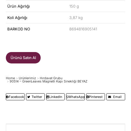
Ürün Ağırlığı
150 g
Koli Ağırlığı
3,87 kg
BARKOD NO
8694816905141
Ürünü Satın Al
Home
Ürünlerimiz
Hırdavat Grubu
You are here:
90514 – GreenLeaves Magnetli Kapı Sinekliği BEYAZ
Facebook
Twitter
LinkedIn
WhatsApp
Pinterest
Email