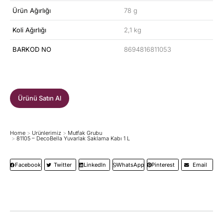
Ürün Ağırlığı
78 g
Koli Ağırlığı
2,1 kg
BARKOD NO
8694816811053
Ürünü Satın Al
Home
Ürünlerimiz
Mutfak Grubu
You are here:
81105 – DecoBella Yuvarlak Saklama Kabı 1 L
Facebook
Twitter
LinkedIn
WhatsApp
Pinterest
Email