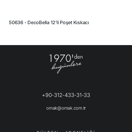
50636 - DecoBella 12’li Poşet Kıskacı
8
+90-312-433-31-33
omak@omak.com.tr