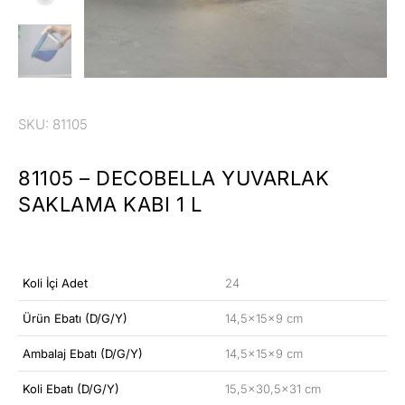
SKU: 81105
81105 – DECOBELLA YUVARLAK
SAKLAMA KABI 1 L
Koli İçi Adet
24
Ürün Ebatı (D/G/Y)
14,5x15x9 cm
Ambalaj Ebatı (D/G/Y)
14,5x15x9 cm
Koli Ebatı (D/G/Y)
15,5×30,5×31 cm