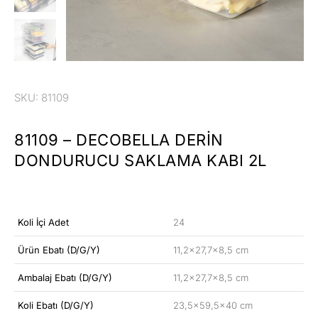
SKU: 81109
81109 – DECOBELLA DERIN
DONDURUCU SAKLAMA KABI 2L
Koli İçi Adet
24
Ürün Ebatı (D/G/Y)
11,2×27,7×8,5 cm
Ambalaj Ebatı (D/G/Y)
11,2×27,7×8,5 cm
Koli Ebatı (D/G/Y)
23,5×59,5×40 cm