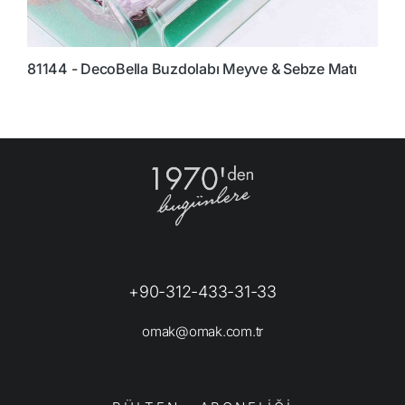
81144 - DecoBella Buzdolabı Meyve & Sebze Matı
8
+90-312-433-31-33
omak@omak.com.tr