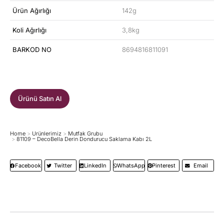
Ürün Ağırlığı
142g
Koli Ağırlığı
3,8kg
BARKOD NO
8694816811091
Ürünü Satın Al
Home
Ürünlerimiz
Mutfak Grubu
You are here:
81109 – DecoBella Derin Dondurucu Saklama Kabı 2L
Facebook
Twitter
LinkedIn
WhatsApp
Pinterest
Email