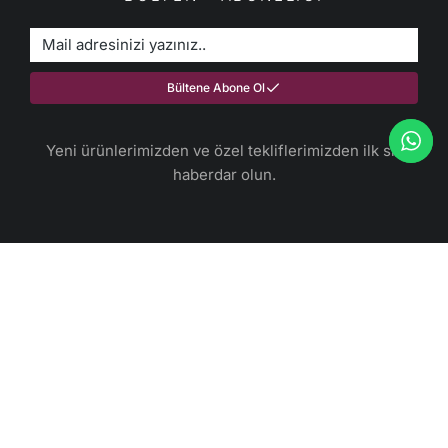
Bültene Abone Ol
Yeni ürünlerimizden ve özel tekliflerimizden ilk siz
haberdar olun.​
Anasayfa
İletişim
Omak
OmakHeaters
E-Mağaza