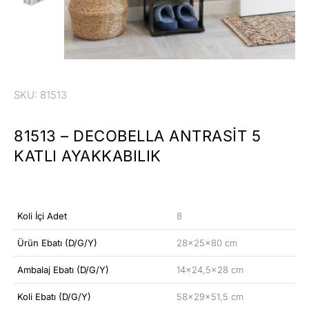
SKU: 81513
81513 – DECOBELLA ANTRASIT 5
KATLI AYAKKABILIK
Koli İçi Adet
8
Ürün Ebatı (D/G/Y)
28x25x80 cm
Ambalaj Ebatı (D/G/Y)
14×24,5×28 cm
Koli Ebatı (D/G/Y)
58x29x51,5 cm