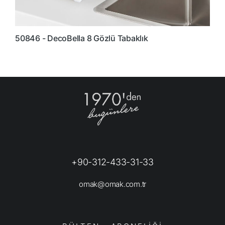
50846 - DecoBella 8 Gözlü Tabaklık
8
+90-312-433-31-33
omak@omak.com.tr