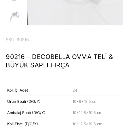
SKU: 90216
90216 – DECOBELLA OVMA TELI &
BÜYÜK SAPLI FIRÇA
Koli İçi Adet
24
Ürün Ebatı (D/G/Y)
10x6x19,5 cm
Ambalaj Ebatı (D/G/Y)
10×12,5×19,5 cm
Koli Ebatı (D/G/Y)
10×12,5×19,5 cm