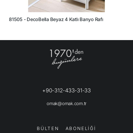
81505 - DecoBella Beyaz 4 Katlı Banyo Rafı
7
+90-312-433-31-33
omak@omak.com.tr
BÜLTEN ABONELİĞİ