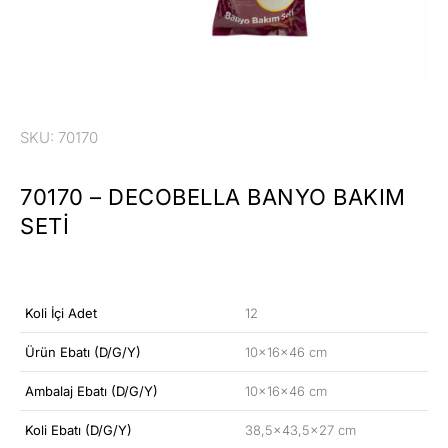
SKU: 70170
70170 – DECOBELLA BANYO BAKIM
SETI
Koli İçi Adet
12
Ürün Ebatı (D/G/Y)
10x16x46 cm
Ambalaj Ebatı (D/G/Y)
10x16x46 cm
Koli Ebatı (D/G/Y)
38,5×43,5×27 cm