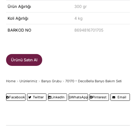
Ürün Ağırlığı
300 gr
Koli Ağırlığı
4 kg
BARKOD NO
8694816701705
Ürünü Satın Al
Home
Ürünlerimiz
Banyo Grubu
70170 – DecoBella Banyo Bakım Seti
You are here:
Facebook
Twitter
LinkedIn
WhatsApp
Pinterest
Email