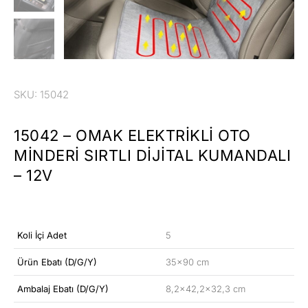
SKU: 15042
15042 – OMAK ELEKTRIKLI OTO
MINDERI SIRTLI DIJITAL KUMANDALI
– 12V
Koli İçi Adet
5
Ürün Ebatı (D/G/Y)
35×90 cm
Ambalaj Ebatı (D/G/Y)
8,2×42,2×32,3 cm