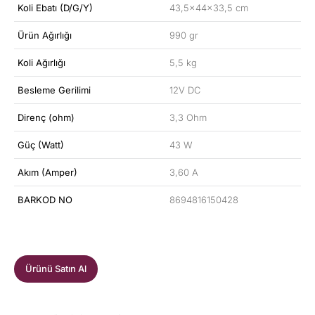
Koli Ebatı (D/G/Y)
43,5x44x33,5 cm
Ürün Ağırlığı
990 gr
Koli Ağırlığı
5,5 kg
Besleme Gerilimi
12V DC
Direnç (ohm)
3,3 Ohm
Güç (Watt)
43 W
Akım (Amper)
3,60 A
BARKOD NO
8694816150428
Ürünü Satın Al