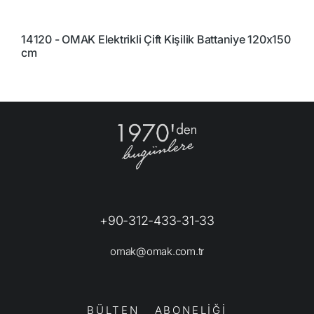
14120 - OMAK Elektrikli Çift Kişilik Battaniye 120x150
1
cm
+90-312-433-31-33
omak@omak.com.tr
BÜLTEN ABONELİĞİ