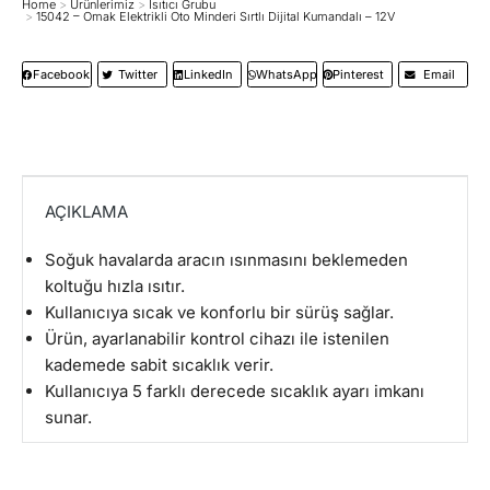
Home
Ürünlerimiz
Isıtıcı Grubu
You are here:
15042 – Omak Elektrikli Oto Minderi Sırtlı Dijital Kumandalı – 12V
Facebook
Twitter
LinkedIn
WhatsApp
Pinterest
Email
AÇIKLAMA
Soğuk havalarda aracın ısınmasını beklemeden
koltuğu hızla ısıtır.
Kullanıcıya sıcak ve konforlu bir sürüş sağlar.
Ürün, ayarlanabilir kontrol cihazı ile istenilen
kademede sabit sıcaklık verir.
Kullanıcıya 5 farklı derecede sıcaklık ayarı imkanı
sunar.