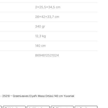
2×25,5×34,5 cm
26x42x33,7 cm
340 gr
12,3 kg
140 cm
8694812521024
25210 – GreenLeaves Elyaflı Masa Örtüsü 140 cm Yuvarlak