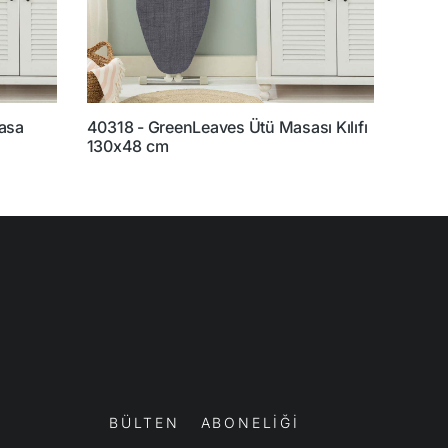
Masa
40318 - GreenLeaves Ütü Masası Kılıfı
25230
130x48 cm
Örtüs
BÜLTEN ABONELİĞİ