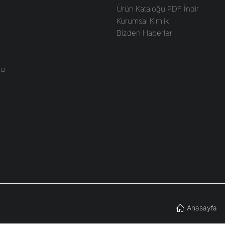
Ürün Kataloğu PDF İndir
Kurumsal Kimlik
Bizden Haberler
bu
Anasayfa