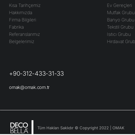
Kısa Tarihçemiz
Ev Gereçleri
Hakkımızda
Mutfak Grubu
Firma Bilgileri
Banyo Grubu
Fabrika
Tekstil Grubu
Referanslarımız
Isıtıcı Grubu
Belgelerimiz
Hırdavat Gru
+90-312-433-31-33
omak@omak.com.tr
Tüm Hakları Saklıdır © Copyright 2022 | OMAK