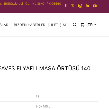
h. Bülbülderesi Cd. No:36/C PK.06660
TR
SLAR
BIZDEN HABERLER
İLETIŞIM
EN
EAVES ELYAFLI MASA ÖRTÜSÜ 140
35
140×140 cm