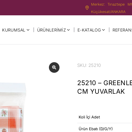
Merkez: Tınaztepe M
Küçükesat/ANKARA
KURUMSAL
ÜRÜNLERIMIZ
E-KATALOG
REFERAN
SKU: 25210
25210 – GREENL
CM YUVARLAK
Koli İçi Adet
Ürün Ebatı (D/G/Y)