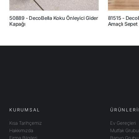
50889 - DecoBella Koku Önleyici Gider
81515 - DecoB
Kapağı
Amaçlı Sepet
KURUMSAL
ÜRÜNLERİ
Kısa Tarihçemiz
Ev Gereçleri
Hakkımızda
Mutfak Grubu
Firma Bilgileri
Banyo Grubu