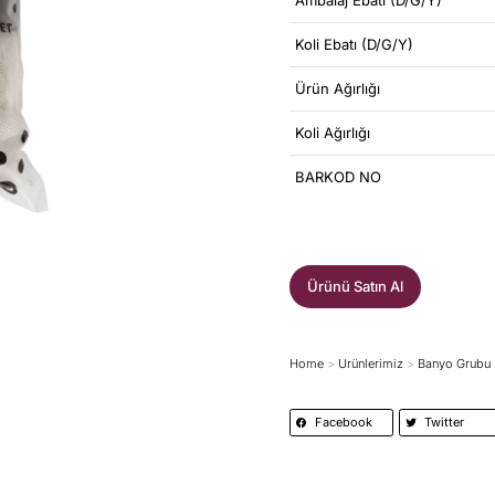
Ambalaj Ebatı (D/G/Y)
Koli Ebatı (D/G/Y)
Ürün Ağırlığı
Koli Ağırlığı
BARKOD NO
Ürünü Satın Al
Home
Ürünlerimiz
Banyo Grubu
You are here:
Facebook
Twitter