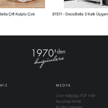
ella Çift Kulplu Çok
81511 - DecoBella 3 Katlı Üçgen
MİZ
MEDYA
Ürün Kataloğu PDF İndir
Kurumsal Kimlik
Bizden Haberler