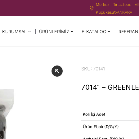
Merkez: Tınaztepe M
Küçükesat/ANKARA
KURUMSAL
ÜRÜNLERIMIZ
E-KATALOG
REFERAN
SKU: 70141
70141 – GREENLE
Koli İçi Adet
Ürün Ebatı (D/G/Y)