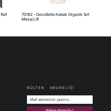
 Raf
70182 - DecoBella Kabak Organik Sırt
70181
Masaj Lifi
Eldive
BÜLTEN ABONELİĞİ
Bültene Abone Ol