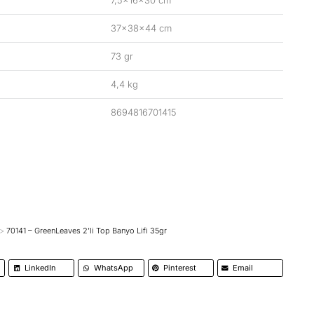
7,5x16x30 cm
37x38x44 cm
73 gr
4,4 kg
8694816701415
70141 – GreenLeaves 2’li Top Banyo Lifi 35gr
LinkedIn
WhatsApp
Pinterest
Email