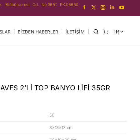
h. Bülbülderesi Cd. No:36/C PK.06660
TR
SLAR
BIZDEN HABERLER
İLETIŞIM
EN
AVES 2’LI TOP BANYO LIFI 35GR
50
8x13x13 cm