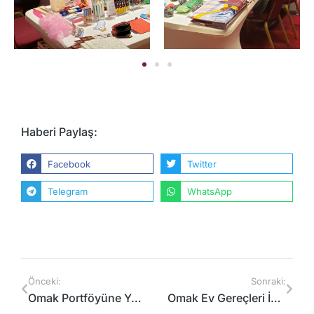
Haberi Paylaş:
Facebook
Twitter
Telegram
WhatsApp
Önceki:
Sonraki:
Omak Portföyüne Yeni Bir İş Ortağı Ve Satış Noktası Ekledi
Omak Ev Gereçleri İhracat Yüklemelerinde Hız Kesmiyor