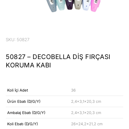
SKU: 50827
50827 – DECOBELLA DIŞ FIRÇASI
KORUMA KABI
Koli İçi Adet
36
Ürün Ebatı (D/G/Y)
2,4×3,1×20,3 cm
Ambalaj Ebatı (D/G/Y)
2,4×3,1×20,3 cm
Koli Ebatı (D/G/Y)
26×24,2×21,2 cm