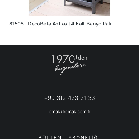
81506 - DecoBella Antrasit 4 Katlı Banyo Rafı
8
+90-312-433-31-33
omak@omak.com.tr
BÜLTEN ABONELİĞİ