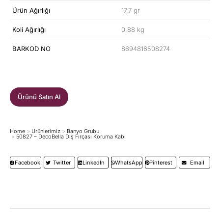
Ürün Ağırlığı
17,7 gr
Koli Ağırlığı
0,88 kg
BARKOD NO
8694816508274
Ürünü Satın Al
Home
Ürünlerimiz
Banyo Grubu
You are here:
50827 – DecoBella Diş Fırçası Koruma Kabı
Facebook
Twitter
LinkedIn
WhatsApp
Pinterest
Email