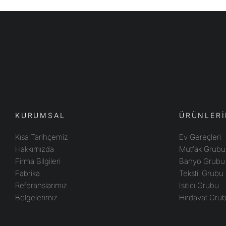
KURUMSAL
ÜRÜNLERİ
Kısa Tarihçemiz
Ev Gereçleri
Hakkımızda
Mutfak Grubu
Firma Bilgileri
Banyo Grubu
Fabrika
Tekstil Grubu
Referanslarımız
Isıtıcı Grubu
Belgelerimiz
Hırdavat Gru