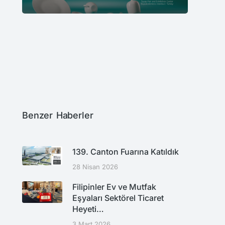
O
Y
K
G
Benzer Haberler
139. Canton Fuarına Katıldık
28 Nisan 2026
Filipinler Ev ve Mutfak
Eşyaları Sektörel Ticaret
Heyeti…
3 Mart 2026