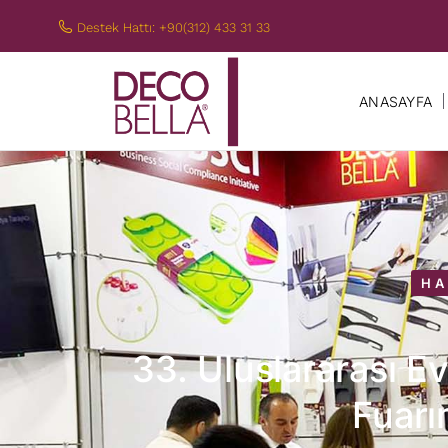
Destek Hattı: +90(312) 433 31 33
ANASAYFA
HA
33. Uluslararası E
Fuarı