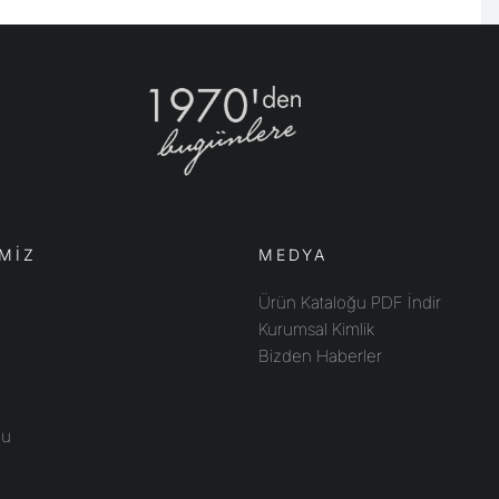
MİZ
MEDYA
Ürün Kataloğu PDF İndir
Kurumsal Kimlik
Bizden Haberler
bu