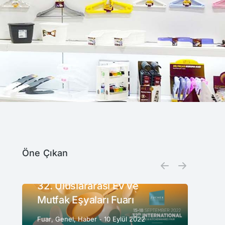
Öne Çıkan
32. Uluslararası Ev ve
Mutfak Eşyaları Fuarı
Fuar
,
Genel
,
Haber
10 Eylül 2022