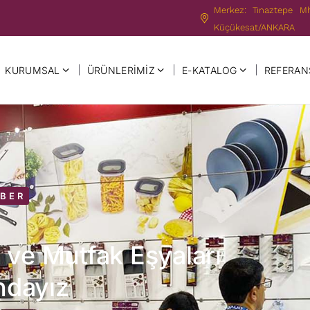
Merkez: Tınaztepe M
Küçükesat/ANKARA
KURUMSAL
ÜRÜNLERIMIZ
E-KATALOG
REFERAN
BER
v ve Mutfak Eşyaları
ndayız