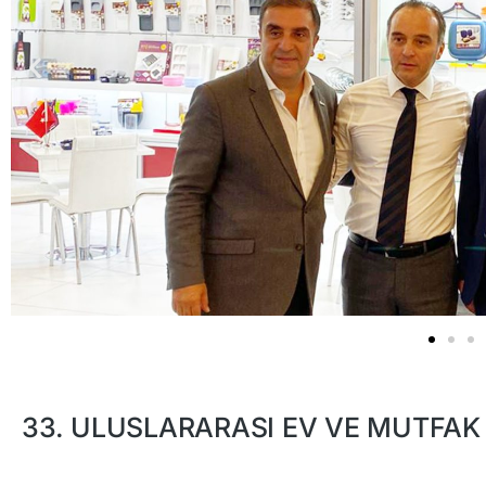
Etkinliğinde Yerini Ald
Fuar
,
Haber
11 Nisan 2022
33. ULUSLARARASI EV VE MUTFAK