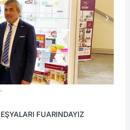
ı
Omak Portföyüne Yeni Bir İş
Ortağı Ve Satış Noktası
Ekledi
Haber
1 Nisan 2022
 EŞYALARI FUARINDAYIZ