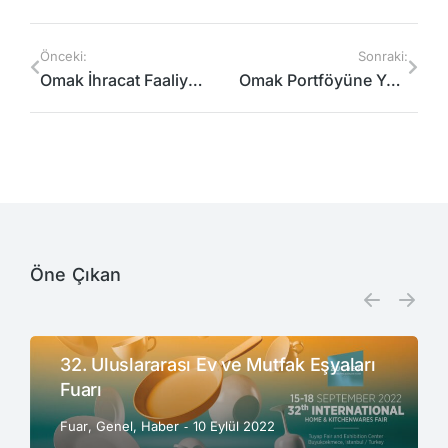
Önceki:
Sonraki:
Omak İhracat Faaliyetlerine Devam Ediyor
Omak Portföyüne Yeni Bir İş Ortağı Ve Satış Noktası Ekledi
Öne Çıkan
32. Uluslararası Ev ve Mutfak Eşyaları
Fuarı
Fuar
,
Genel
,
Haber
10 Eylül 2022