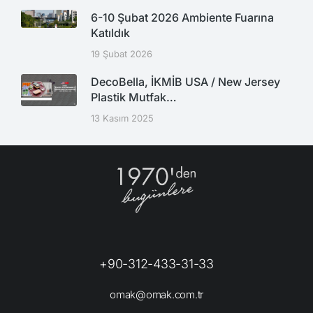
6-10 Şubat 2026 Ambiente Fuarına
Katıldık
19 Şubat 2026
DecoBella, İKMİB USA / New Jersey
Plastik Mutfak…
13 Kasım 2025
+90-312-433-31-33
omak@omak.com.tr